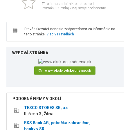
Túto firmu zatiaľ nikto nehodnotil.
Poznáš ju? Pridaj k nej svoje hodnotenie.
Prevádzkovateľ nenesie zodpovednosť za informácie na
tejto stránke.
Viac v Pravidlách
WEBOVÁ STRÁNKA
www.oksk-odskodnenie.sk
PODOBNÉ FIRMY V OKOLÍ
TESCO STORES SR, a.s.
Košická 3 , Žilina
BKS Bank AG, pobočka zahraničnej
banky v SR