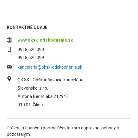
KONTAKTNÉ ÚDAJE
www.oksk-odskodnenie.sk
0918 620 090
0918 620 099
kancelaria@oksk-odskodnenie.sk
OK SK - Odškodňovacia kancelária
Slovensko, s.r.o.
Antona Bernoláka 2129/51
010 01
Žilina
Právna a finančná pomoc účastníkom dopravnej nehody a
pozostalým.