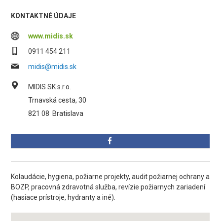
KONTAKTNÉ ÚDAJE
www.midis.sk
0911 454 211
midis@midis.sk
MIDIS SK s.r.o.
Trnavská cesta, 30
821 08
Bratislava
Kolaudácie, hygiena, požiarne projekty, audit požiarnej ochrany a
BOZP, pracovná zdravotná služba, revízie požiarnych zariadení
(hasiace prístroje, hydranty a iné).