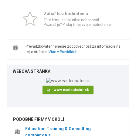
Zatiaľ bez hodnotenia
Túto firmu zatiaľ nikto nehodnotil.
Poznáš ju? Pridaj k nej svoje hodnotenie.
Prevádzkovateľ nenesie zodpovednosť za informácie na
tejto stránke.
Viac v Pravidlách
WEBOVÁ STRÁNKA
www.eastcubator.sk
PODOBNÉ FIRMY V OKOLÍ
Education Training & Consulting
company a.s.