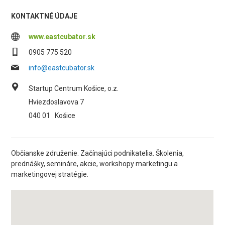
KONTAKTNÉ ÚDAJE
www.eastcubator.sk
0905 775 520
info@eastcubator.sk
Startup Centrum Košice, o.z.
Hviezdoslavova 7
040 01
Košice
Občianske združenie. Začínajúci podnikatelia. Školenia,
prednášky, semináre, akcie, workshopy marketingu a
marketingovej stratégie.