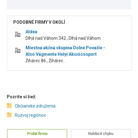
PODOBNÉ FIRMY V OKOLÍ
Aldea
Dlhá nad Váhom 342 , Dlhá nad Váhom
Miestna akčná skupina Dolné Považie -
Alsó Vágmente Helyi Akciócsoport
Žihárec 86 , Žihárec
Pozrite si tiež:
Občianske združenia
Rozvoj regiónov
Pridať firmu
Nahlásiť chybu