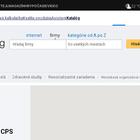
internet
firmy
kategórie od A po Z
eslá
Zdravotné služby
Resocializačné zariadenia
/
/
/
Nezisková organizáci
a CPS