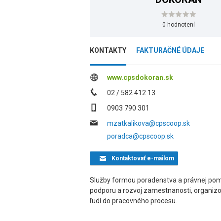
0 hodnotení
KONTAKTY
FAKTURAČNÉ ÚDAJE
www.cpsdokoran.sk
02 / 582 412 13
0903 790 301
mzatkalikova@cpscoop.sk
poradca@cpscoop.sk
Kontaktovať
e-mailom
Služby formou poradenstva a právnej pomoc
podporu a rozvoj zamestnanosti, organizo
ľudí do pracovného procesu.