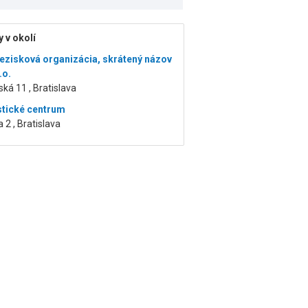
 v okolí
ezisková organizácia, skrátený názov
.o.
ká 11 , Bratislava
tické centrum
 2 , Bratislava