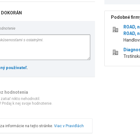
PS DOKORÁN
Podobné firmy
ROAD, n
odnotenie
ROAD, n
Handlovs
Diagnos
Trstínska
ený používateľ
.
ez hodnotenia
 zatiaľ nikto nehodnotil.
 Pridaj k nej svoje hodnotenie.
a informácie na tejto stránke.
Viac v Pravidlách