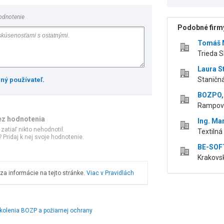
odnotenie
Podobné firmy
Tomáš 
Trieda S
Laura S
Staničná
ený používateľ
.
BOZPO, 
Rampová
ez hodnotenia
Ing. Ma
 zatiaľ nikto nehodnotil.
Textilná 
 Pridaj k nej svoje hodnotenie.
BE-SOFT
Krakovsk
a informácie na tejto stránke.
Viac v Pravidlách
kolenia BOZP a požiarnej ochrany