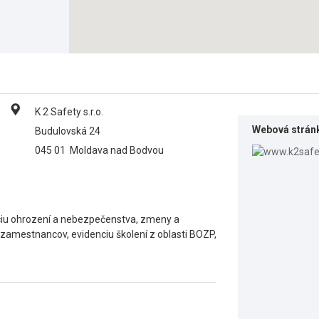
K 2 Safety s.r.o.
Webová strán
Budulovská 24
045 01
Moldava nad Bodvou
áciu ohrození a nebezpečenstva, zmeny a
zamestnancov, evidenciu školení z oblasti BOZP,