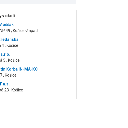
 v okolí
Moščák
NP 49 , Košice-Západ
tredanská
 4 , Košice
s.r.o.
 5 , Košice
rtin Korba IN-MA-KO
7 , Košice
 a.s.
á 23 , Košice