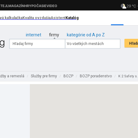
internet
firmy
kategórie od A po Z
užby a remeslá
Služby pre firmy
BOZP
BOZP poradenstvo
/
/
/
/
K 2 Safety s.