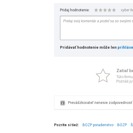
Pridaj hodnotenie:
vyber h
Pridávať hodnotenie môže len
prihlás
Zatiaľ b
Túto firmu
Poznáš ju?
Prevádzkovateľ nenesie zodpovednosť z
Pozrite si tiež:
BOZP poradenstvo
BOZP
Š