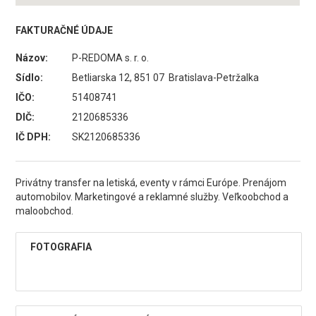
FAKTURAČNÉ ÚDAJE
Názov:
P-REDOMA s. r. o.
Sídlo:
Betliarska 12, 851 07 Bratislava-Petržalka
IČO:
51408741
DIČ:
2120685336
IČ DPH:
SK2120685336
Privátny transfer na letiská, eventy v rámci Európe. Prenájom
automobilov. Marketingové a reklamné služby. Veľkoobchod a
maloobchod.
FOTOGRAFIA