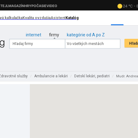
internet
firmy
kategórie od A po Z
Zdravotné služby
Ambulancie a lekári
Detskí lekári, pediatri
/
/
/
Mudr. Andrea 