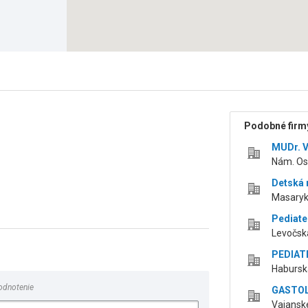
Podobné firmy
MUDr. V
Nám. Osl
Detská m
Masaryk
Pediate
Levočská
PEDIATR
Haburská
odnotenie
GASTOL 
Vajanské