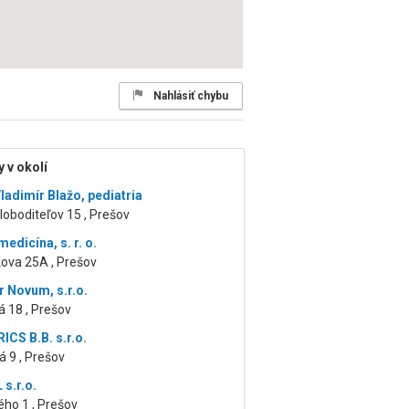
Nahlásiť chybu
 v okolí
ladimír Blažo, pediatria
oboditeľov 15 , Prešov
edicína, s. r. o.
ova 25A , Prešov
r Novum, s.r.o.
 18 , Prešov
ICS B.B. s.r.o.
 9 , Prešov
s.r.o.
ho 1 , Prešov