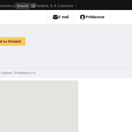
Urdová - Peddora s.r.o