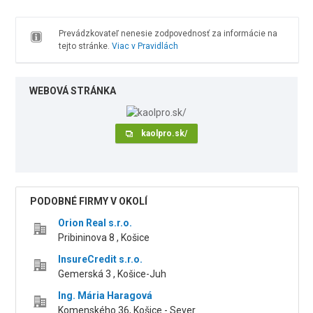
Prevádzkovateľ nenesie zodpovednosť za informácie na
tejto stránke.
Viac v Pravidlách
WEBOVÁ STRÁNKA
kaolpro.sk/
PODOBNÉ FIRMY V OKOLÍ
Orion Real s.r.o.
Pribininova 8 , Košice
InsureCredit s.r.o.
Gemerská 3 , Košice-Juh
Ing. Mária Haragová
Komenského 36, Košice - Sever