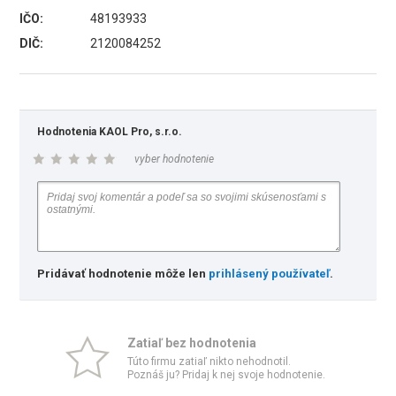
IČO:
48193933
DIČ:
2120084252
Hodnotenia KAOL Pro, s.r.o.
vyber hodnotenie
Pridávať hodnotenie môže len
prihlásený používateľ
.
Zatiaľ bez hodnotenia
Túto firmu zatiaľ nikto nehodnotil.
Poznáš ju? Pridaj k nej svoje hodnotenie.