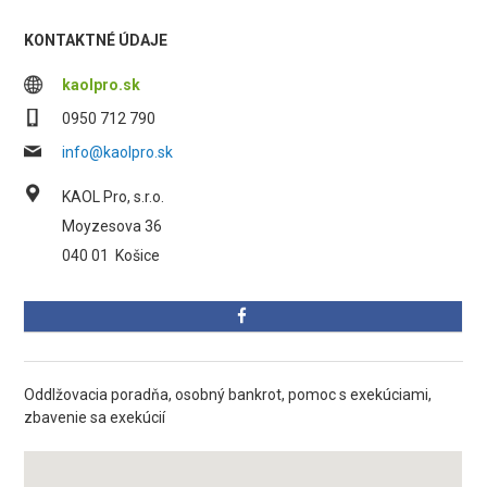
KONTAKTNÉ ÚDAJE
kaolpro.sk
0950 712 790
info@kaolpro.sk
KAOL Pro, s.r.o.
Moyzesova 36
040 01
Košice
Oddlžovacia poradňa, osobný bankrot, pomoc s exekúciami,
zbavenie sa exekúcií