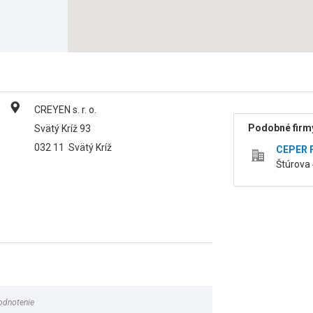
CREYEN s. r. o.
Podobné firmy
Svätý Kríž 93
032 11
Svätý Kríž
CEPER F
Štúrova 
odnotenie