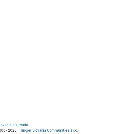
tavenie súkromia
000 - 2026,
Ringier Slovakia Communities s.r.o.