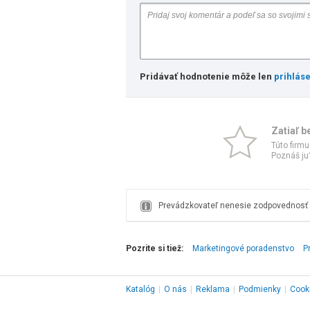
Pridávať hodnotenie môže len
prihlás
Zatiaľ b
Túto firmu
Poznáš ju?
Prevádzkovateľ nenesie zodpovednosť z
Pozrite si tiež:
Marketingové poradenstvo
P
Katalóg
|
O nás
|
Reklama
|
Podmienky
|
Cook