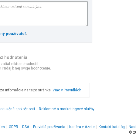
ený používateľ
.
ez hodnotenia
 zatiaľ nikto nehodnotil.
 Pridaj k nej svoje hodnotenie.
a informácie na tejto stránke.
Viac v Pravidlách
rodukčné spoločnosti
Reklamné a marketingové služby
ies
|
GDPR
|
DSA
|
Pravidlá používania
|
Kariéra v Azete
|
Kontakt
katalóg
|
Nas
© 2