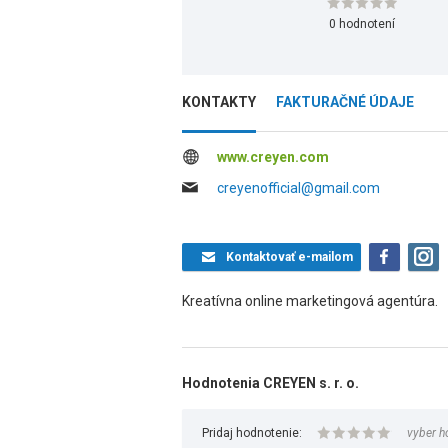
0 hodnotení
KONTAKTY
FAKTURAČNÉ ÚDAJE
www.creyen.com
creyenofficial@gmail.com
Kontaktovať
e-mailom
Kreatívna online marketingová agentúra.
Hodnotenia CREYEN s. r. o.
Pridaj hodnotenie:
vyber h