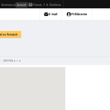
/
CREYEN s. r. o.