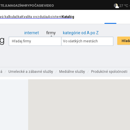
internet
firmy
kategórie od A po Z
lá
Umelecké a zábavné služby
Mediálne služby
Produkčné spoločnosti
/
/
/