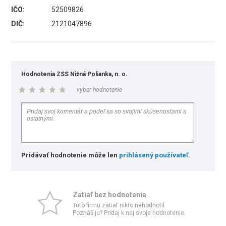
IČO:
52509826
DIČ:
2121047896
Hodnotenia ZSS Nižná Polianka, n. o.
vyber hodnotenie
Pridávať hodnotenie môže len
prihlásený používateľ
.
Zatiaľ bez hodnotenia
Túto firmu zatiaľ nikto nehodnotil.
Poznáš ju? Pridaj k nej svoje hodnotenie.