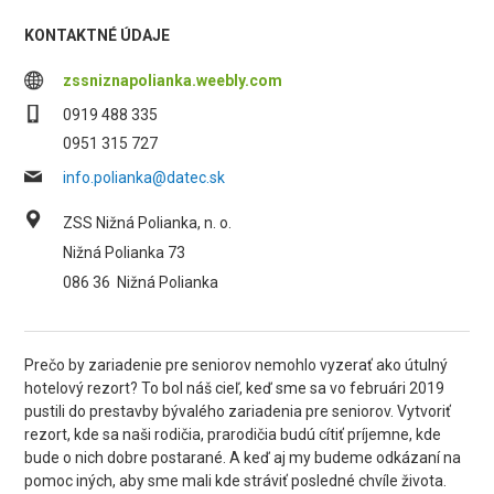
KONTAKTNÉ ÚDAJE
zssniznapolianka.weebly.com
0919 488 335
0951 315 727
info.polianka@datec.sk
ZSS Nižná Polianka, n. o.
Nižná Polianka 73
086 36
Nižná Polianka
Prečo by zariadenie pre seniorov nemohlo vyzerať ako útulný
hotelový rezort? To bol náš cieľ, keď sme sa vo februári 2019
pustili do prestavby bývalého zariadenia pre seniorov. Vytvoriť
rezort, kde sa naši rodičia, prarodičia budú cítiť príjemne, kde
bude o nich dobre postarané. A keď aj my budeme odkázaní na
pomoc iných, aby sme mali kde stráviť posledné chvíle života.