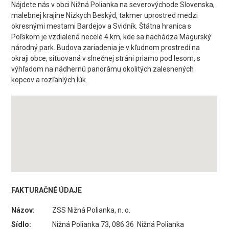
Nájdete nás v obci Nižná Polianka na severovýchode Slovenska,
malebnej krajine Nízkych Beskýd, takmer uprostred medzi
okresnými mestami Bardejov a Svidník. Štátna hranica s
Poľskom je vzdialená necelé 4 km, kde sa nachádza Magurský
národný park. Budova zariadenia je v kľudnom prostredí na
okraji obce, situovaná v slnečnej stráni priamo pod lesom, s
výhľadom na nádhernú panorámu okolitých zalesnených
kopcov a rozľahlých lúk.
FAKTURAČNÉ ÚDAJE
Názov:
ZSS Nižná Polianka, n. o.
Sídlo:
Nižná Polianka 73, 086 36 Nižná Polianka