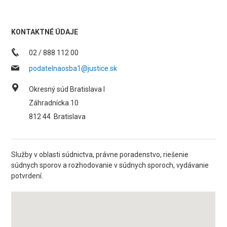
KONTAKTNÉ ÚDAJE
02 / 888 112 00
podatelnaosba1@justice.sk
Okresný súd Bratislava I
Záhradnícka 10
812 44
Bratislava
Služby v oblasti súdnictva, právne poradenstvo, riešenie
súdnych sporov a rozhodovanie v súdnych sporoch, vydávanie
potvrdení.