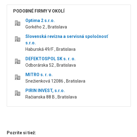
PODOBNÉ FIRMY V OKOLÍ
Optima 2 s.r.o.
Gorkého 2 , Bratislava
Slovenská revízna a servisná spoločnosť
s.r.o.
Haburská 49/F , Bratislava
DEFEKTOSPOL SK s. r. o.
Odborárska 52 , Bratislava
MITRO s. r. o.
Snežienková 12086 , Bratislava
PIRIN INVEST, s.r.o.
Račianska 88 B , Bratislava
Pozrite si tiež: