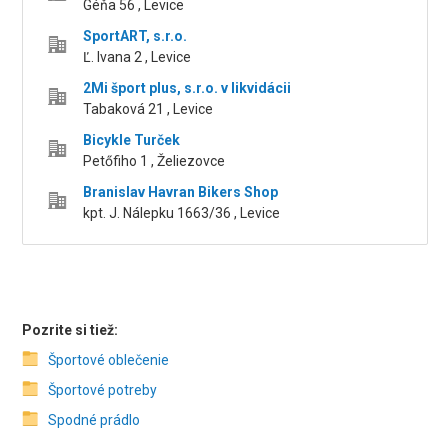
Géňa 56 , Levice
SportART, s.r.o.
Ľ. Ivana 2 , Levice
2Mi šport plus, s.r.o. v likvidácii
Tabaková 21 , Levice
Bicykle Turček
Petőfiho 1 , Želiezovce
Branislav Havran Bikers Shop
kpt. J. Nálepku 1663/36 , Levice
Pozrite si tiež:
Športové oblečenie
Športové potreby
Spodné prádlo