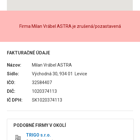
Firma Milan Vrábel ASTRA je zrušená/pozastavená
FAKTURAČNÉ ÚDAJE
Názov:
Milan Vrábel ASTRA
Sídlo:
Východná 30, 934 01 Levice
IČO:
32584407
DIČ:
1020374113
IČ DPH:
SK1020374113
PODOBNÉ FIRMY V OKOLÍ
TRIGO s.r.o.