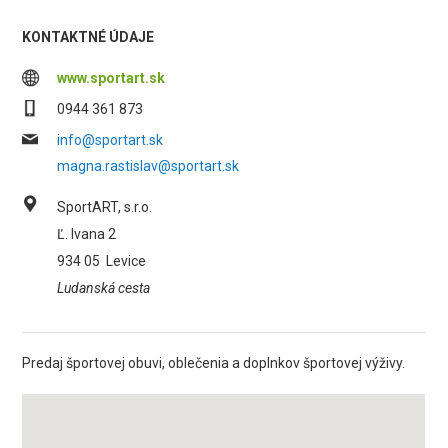
KONTAKTNÉ ÚDAJE
www.sportart.sk
0944 361 873
info@sportart.sk
magna.rastislav@sportart.sk
SportART, s.r.o.
Ľ. Ivana 2
934 05
Levice
Ludanská cesta
Predaj športovej obuvi, oblečenia a doplnkov športovej výživy.