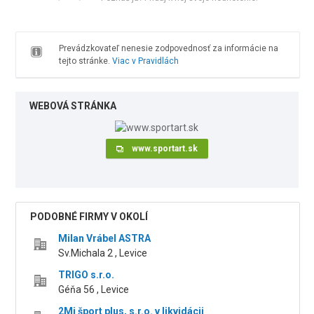
Prevádzkovateľ nenesie zodpovednosť za informácie na
tejto stránke.
Viac v Pravidlách
WEBOVÁ STRÁNKA
www.sportart.sk
PODOBNÉ FIRMY V OKOLÍ
Milan Vrábel ASTRA
Sv.Michala 2 , Levice
TRIGO s.r.o.
Géňa 56 , Levice
2Mi šport plus, s.r.o. v likvidácii