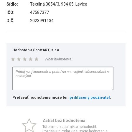
Sídlo:
Textilná 3054/3, 934 05 Levice
IČO:
47587377
DIČ:
2023991134
Hodnotenia SportART, s.r.o.
vyber hodnotenie
Pridávať hodnotenie môže len
prihlásený používateľ
.
Zatiaľ bez hodnotenia
Túto firmu zatiaľ nikto nehodnotil.
Poznáš ju? Pridaj k nej svoje hodnotenie.