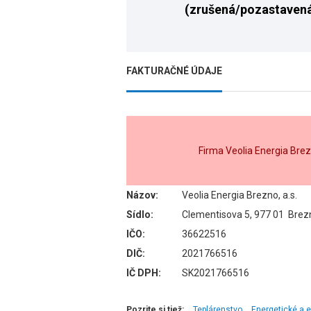
(zrušená/pozastaven
FAKTURAČNÉ ÚDAJE
Firma Veolia Energia Brez
Názov:
Veolia Energia Brezno, a.s.
Sídlo:
Clementisova 5, 977 01 Brez
IČO:
36622516
DIČ:
2021766516
IČ DPH:
SK2021766516
Pozrite si tiež:
Teplárenstvo
Energetické a 