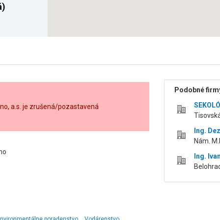
á)
Podobné firmy
SEKOLÓG
no, a.s. je zrušená/pozastavená
Tisovská
Ing. De
Nám. M.
no
Ing. Iv
Belohrad
environmentálne poradenstvo
Vodárenstvo