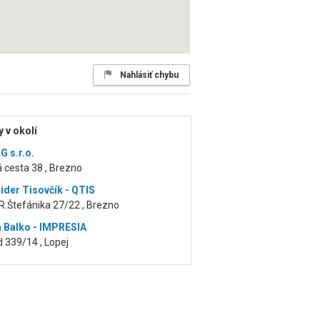
Nahlásiť chybu
 v okolí
 s.r.o.
 cesta 38 , Brezno
zider Tisovčík - QTIS
R.Štefánika 27/22 , Brezno
an Balko - IMPRESIA
 339/14 , Lopej