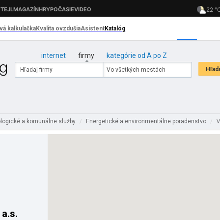
internet
firmy
kategórie od A po Z
logické a komunálne služby
Energetické a environmentálne poradenstvo
/
/
V
a.s.