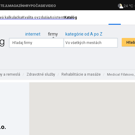
internet
firmy
kategórie od A po Z
by a remeslá
Zdravotné služby
Rehabilitácie a masáže
/
/
/
Medical Fiľakovo, 
.o.