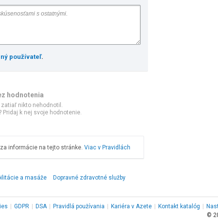
ený používateľ
.
ez hodnotenia
 zatiaľ nikto nehodnotil.
 Pridaj k nej svoje hodnotenie.
a informácie na tejto stránke.
Viac v Pravidlách
ilitácie a masáže
Dopravné zdravotné služby
ies
|
GDPR
|
DSA
|
Pravidlá používania
|
Kariéra v Azete
|
Kontakt
katalóg
|
Nas
© 2