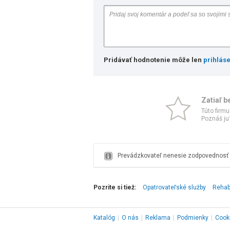
Pridávať hodnotenie môže len
prihlás
Zatiaľ b
Túto firmu
Poznáš ju?
Prevádzkovateľ nenesie zodpovednosť z
Pozrite si tiež:
Opatrovateľské služby
Rehab
Katalóg
|
O nás
|
Reklama
|
Podmienky
|
Cook