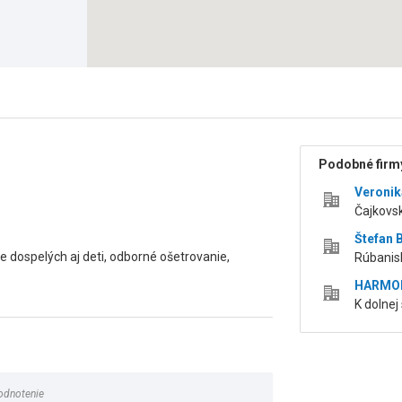
Podobné firmy
Veronik
Čajkovs
Štefan 
e dospelých aj deti, odborné ošetrovanie,
Rúbanisk
HARMO
K dolnej 
odnotenie