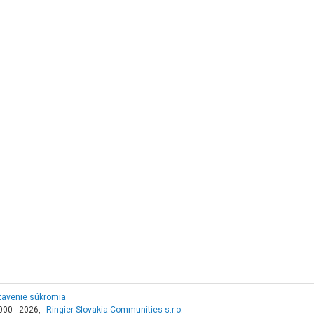
tavenie súkromia
000 - 2026,
Ringier Slovakia Communities s.r.o.