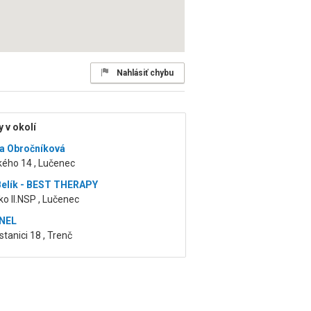
Nahlásiť chybu
 v okolí
a Obročníková
kého 14 , Lučenec
Belík - BEST THERAPY
o II.NSP , Lučenec
NEL
stanici 18 , Trenč