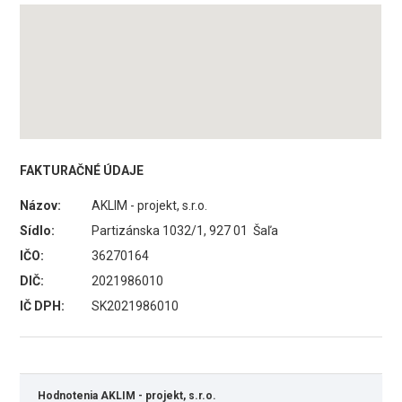
FAKTURAČNÉ ÚDAJE
Názov:
AKLIM - projekt, s.r.o.
Sídlo:
Partizánska 1032/1, 927 01 Šaľa
IČO:
36270164
DIČ:
2021986010
IČ DPH:
SK2021986010
Hodnotenia AKLIM - projekt, s.r.o.