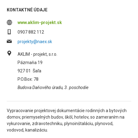
KONTAKTNÉ ÚDAJE
www.aklim-projekt.sk
0907 882 112
projekty@naex.sk
AKLIM - projekt, s.r.o.
Pázmaňa 19
927 01
Šaľa
P.O.Box: 78
Budova Daňového úradu, 3. poschodie
Vypracovanie projektovej dokumentácie rodinných a bytových
domov, priemyselných budov, škôl, hotelov, so zameraním na
vykurovanie, zdravotechniku, plynoinštaláciu, plynovod,
vodovod, kanalizáciu.