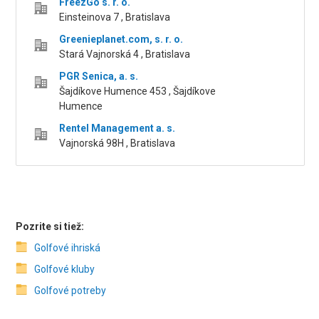
FreezGo s. r. o.
Einsteinova 7 , Bratislava
Greenieplanet.com, s. r. o.
Stará Vajnorská 4 , Bratislava
PGR Senica, a. s.
Šajdíkove Humence 453 , Šajdíkove
Humence
Rentel Management a. s.
Vajnorská 98H , Bratislava
Pozrite si tiež:
Golfové ihriská
Golfové kluby
Golfové potreby