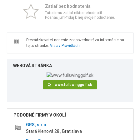
Zatiaľ bez hodnotenia
Túto firmu zatiaľ nikto nehodnotil.
Poznáš ju? Pridaj k nej svoje hodnotenie.
Prevádzkovateľ nenesie zodpovednosť za informácie na
tejto stránke.
Viac v Pravidlách
WEBOVÁ STRÁNKA
www.fullswinggolf.sk
PODOBNÉ FIRMY V OKOLÍ
GRS, s.r.o.
Stará Klenová 28 , Bratislava