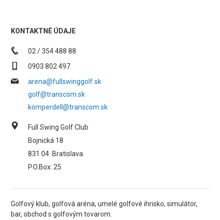
KONTAKTNÉ ÚDAJE
02 / 354 488 88
0903 802 497
arena@fullswinggolf.sk
golf@transcom.sk
komperdell@transcom.sk
Full Swing Golf Club
Bojnická 18
831 04
Bratislava
P.O.Box: 25
Golfový klub, golfová aréna, umelé golfové ihrisko, simulátor,
bar, obchod s golfovým tovarom.