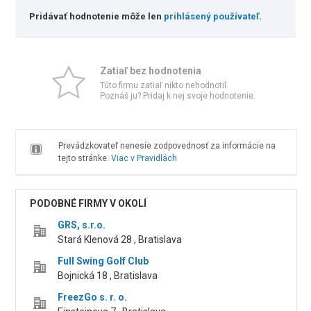
Pridávať hodnotenie môže len
prihlásený používateľ
.
Zatiaľ bez hodnotenia
Túto firmu zatiaľ nikto nehodnotil.
Poznáš ju? Pridaj k nej svoje hodnotenie.
Prevádzkovateľ nenesie zodpovednosť za informácie na
tejto stránke.
Viac v Pravidlách
PODOBNÉ FIRMY V OKOLÍ
GRS, s.r.o.
Stará Klenová 28 , Bratislava
Full Swing Golf Club
Bojnická 18 , Bratislava
FreezGo s. r. o.