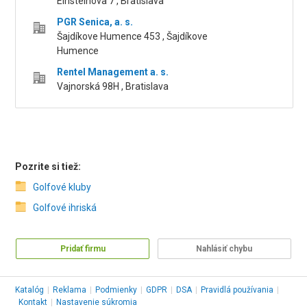
Einsteinova 7 , Bratislava
PGR Senica, a. s.
Šajdíkove Humence 453 , Šajdíkove
Humence
Rentel Management a. s.
Vajnorská 98H , Bratislava
Pozrite si tiež:
Golfové kluby
Golfové ihriská
Pridať firmu
Nahlásiť chybu
Katalóg
|
Reklama
|
Podmienky
|
GDPR
|
DSA
|
Pravidlá používania
|
Kontakt
|
Nastavenie súkromia