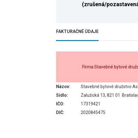
(zrušená/pozastaven
FAKTURAČNÉ ÚDAJE
Firma Stavebné bytové druž
Názov:
Stavebné bytové družstvo As
Sídlo:
Zalužická 13, 821 01 Bratisla
IČO:
17319421
DIČ:
2020845475