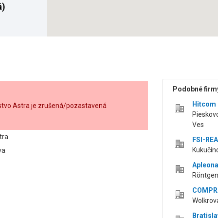
á)
Podobné firmy
Hitcom s
stvo Astra je zrušená/pozastavená
Pieskov
Ves
tra
FSI-REAL
Kukučíno
va
Apleona
Röntgeno
COMPRA,
Wolkrova
Bratisla