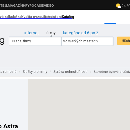
internet
firmy
kategórie od A po Z
 a remeslá
Služby pre firmy
Správa nehnuteľností
/
/
/
Stavebné bytové družstv
o Astra