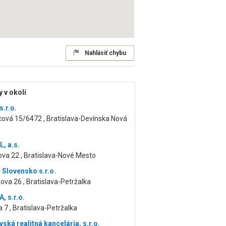
Nahlásiť chybu
 v okolí
.r.o.
cová 15/6472 , Bratislava-Devínska Nová
, a.s.
va 22 , Bratislava-Nové Mesto
 Slovensko s.r.o.
va 26 , Bratislava-Petržalka
 s.r.o.
 7 , Bratislava-Petržalka
vská realitná kancelária, s.r.o.