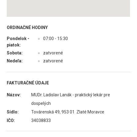
ORDINAČNÉ HODINY
Pondelok -
●
07:00 - 15:30
piatok:
Sobota:
●
zatvorené
Nedeľa:
●
zatvorené
FAKTURAČNÉ ÚDAJE
Názov:
MUDr. Ladislav Lanák - praktický lekár pre
dospelých
Sídlo:
Továrenská 49, 953 01 Zlaté Moravce
IČO:
34038833