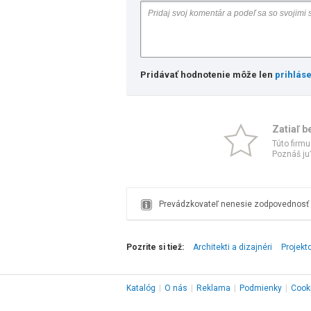
Pridávať hodnotenie môže len
prihlás
Zatiaľ b
Túto firmu
Poznáš ju?
Prevádzkovateľ nenesie zodpovednosť z
Pozrite si tiež:
Architekti a dizajnéri
Projekt
Katalóg
|
O nás
|
Reklama
|
Podmienky
|
Cook