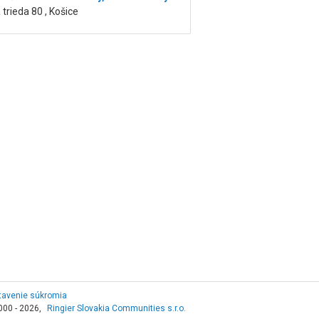
trieda 80 , Košice
tavenie súkromia
000 - 2026,
Ringier Slovakia Communities s.r.o.