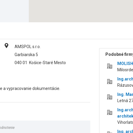
AMSPOL s.r.o.
Podobné firmy
Garbiarska 5
040 01
Košice-Staré Mesto
MOLISH, 
Milosrde
Ing.arc
Rázusova
áce a vypracovanie dokumentácie.
Ing. Ma
Letná 27
Ing.arc
archite
Vihorlat
odnotenie
Ing. ar