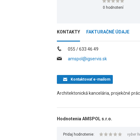
0 hodnotení
KONTAKTY
FAKTURAČNÉ ÚDAJE
055 / 633 46 49
amspol@igservis.sk
Kontaktovať
e-mailom
Architektonická kancelária, projekčné pr
Hodnotenia AMSPOL s.r.o.
Pridaj hodnotenie:
vyber h