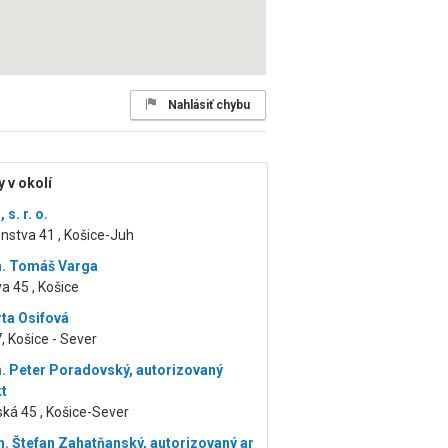
Nahlásiť chybu
 v okolí
s. r. o.
nstva 41 , Košice-Juh
h. Tomáš Varga
 45 , Košice
rta Osifová
, Košice - Sever
h. Peter Poradovský, autorizovaný
kt
ská 45 , Košice-Sever
ch. Štefan Zahatňanský, autorizovaný ar