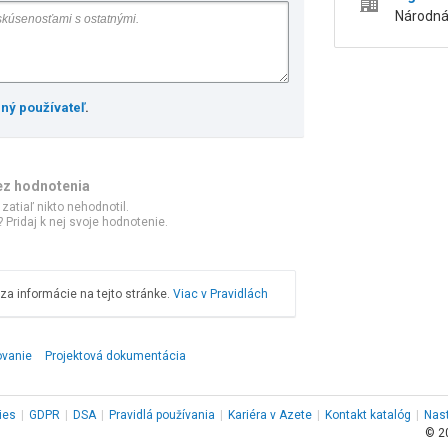
Národná 
ený používateľ
.
ez hodnotenia
 zatiaľ nikto nehodnotil.
 Pridaj k nej svoje hodnotenie.
a informácie na tejto stránke.
Viac v Pravidlách
ovanie
Projektová dokumentácia
ies
|
GDPR
|
DSA
|
Pravidlá používania
|
Kariéra v Azete
|
Kontakt
katalóg
|
Nas
© 2