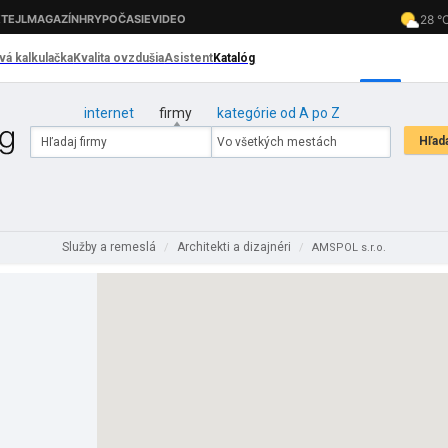
internet
firmy
kategórie od A po Z
Služby a remeslá
Architekti a dizajnéri
/
/
AMSPOL s.r.o.