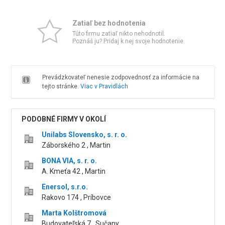
Zatiaľ bez hodnotenia
Túto firmu zatiaľ nikto nehodnotil.
Poznáš ju? Pridaj k nej svoje hodnotenie.
Prevádzkovateľ nenesie zodpovednosť za informácie na
tejto stránke.
Viac v Pravidlách
PODOBNÉ FIRMY V OKOLÍ
Unilabs Slovensko, s. r. o.
Záborského 2 , Martin
BONA VIA, s. r. o.
A. Kmeťa 42 , Martin
Enersol, s.r.o.
Rakovo 174 , Príbovce
Marta Kolštromová
Budovateľská 7 , Sučany