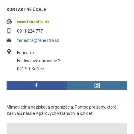
KONTAKTNÉ ÚDAJE
www.fenestra.sk
0911 224 777
fenestra@fenestra.sk
Fenestra
Festivalové námestie 2
041 90
Košice
Mimovládna nezisková organizácia. Pomoc pre ženy, ktoré
zažívajú násilie v párových vzťahoch, a ich detí.