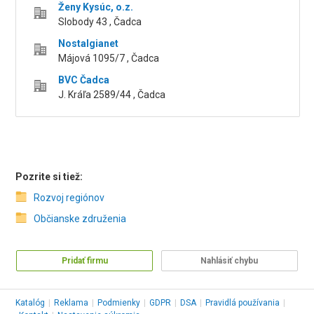
Ženy Kysúc, o.z.
Slobody 43 , Čadca
Nostalgianet
Májová 1095/7 , Čadca
BVC Čadca
J. Kráľa 2589/44 , Čadca
Pozrite si tiež:
Rozvoj regiónov
Občianske združenia
Pridať firmu
Nahlásiť chybu
Katalóg
|
Reklama
|
Podmienky
|
GDPR
|
DSA
|
Pravidlá používania
|