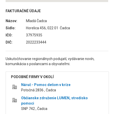
FAKTURAČNÉ ÚDAJE
Názov:
Mladá Čadca
Sídlo:
Horelica 456, 022 01 Čadca
IČO:
37975935
DIČ:
2022233444
Uskutočňovanie regionálnych podujatí, vydávanie novín,
komunikácia s poslancami a obyvateľmi.
PODOBNÉ FIRMY V OKOLÍ
Náruč - Pomoc deťom v kríze
Potočná 2836 , Čadca
Občianske združenie LUMEN, stredisko
pomoci
SNP 742 , Čadca