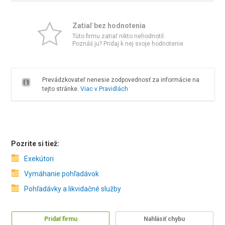
Zatiaľ bez hodnotenia
Túto firmu zatiaľ nikto nehodnotil.
Poznáš ju? Pridaj k nej svoje hodnotenie.
Prevádzkovateľ nenesie zodpovednosť za informácie na
tejto stránke.
Viac v Pravidlách
Pozrite si tiež:
Exekútori
Vymáhanie pohľadávok
Pohľadávky a likvidačné služby
Pridať firmu
Nahlásiť chybu