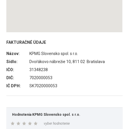
FAKTURAČNÉ ÚDAJE
Názov:
KPMG Slovensko spol. s r.o.
Sídlo:
Dvořákovo nábrežie 10, 811 02 Bratislava
IČO:
31348238
DIČ:
7020000053
IČ DPH:
SK7020000053
Hodnotenia KPMG Slovensko spol. s r.o.
vyber hodnotenie