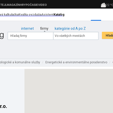
internet
firmy
kategórie od A po Z
ologické a komunálne služby
Energetické a environmentálne poradenstvo
/
/
r.o.