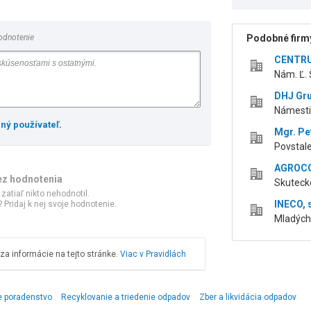
odnotenie
Podobné firmy
CENTRU
Nám. Ľ. 
DHJ Gru
Námestie
ený používateľ
.
Mgr. Pe
Povstale
AGROCON
ez hodnotenia
Skutecké
 zatiaľ nikto nehodnotil.
INECO, s
 Pridaj k nej svoje hodnotenie.
Mladých 
a informácie na tejto stránke.
Viac v Pravidlách
e poradenstvo
Recyklovanie a triedenie odpadov
Zber a likvidácia odpadov