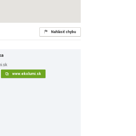
Nahlásiť chybu
ka
www.ekolumi.sk