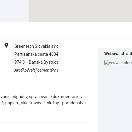
Greentech Slovakia s.r.o.
Webová strán
Partizánska cesta 4634
974 01
Banská Bystrica
Areál bývalej cementárne.
ovanie odpadov, spracovanie dokumentácie v
š, papieru, skla, kovov. IT služby - poradenstvo,