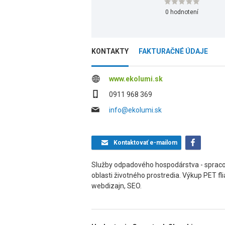
0 hodnotení
KONTAKTY
FAKTURAČNÉ ÚDAJE
www.ekolumi.sk
0911 968 369
info@ekolumi.sk
Kontaktovať
e-mailom
Služby odpadového hospodárstva - sprac
oblasti životného prostredia. Výkup PET flia
webdizajn, SEO.