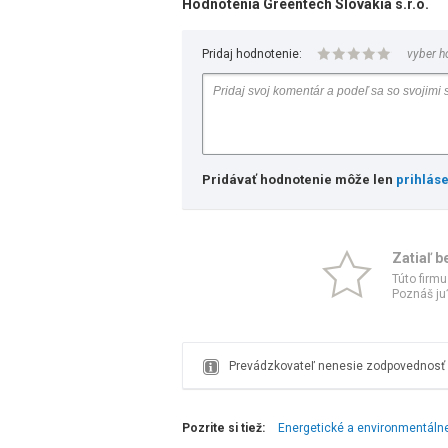
Hodnotenia Greentech Slovakia s.r.o.
Pridaj hodnotenie:
vyber h
Pridávať hodnotenie môže len
prihlás
Zatiaľ b
Túto firmu
Poznáš ju?
Prevádzkovateľ nenesie zodpovednosť z
Pozrite si tiež:
Energetické a environmentáln