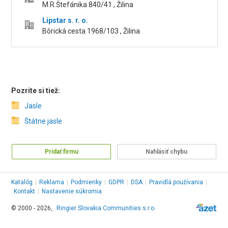
M.R.Štefánika 840/41 , Žilina
Lipstar s. r. o.
Bôrická cesta 1968/103 , Žilina
Pozrite si tiež:
Jasle
Štátne jasle
Pridať firmu
Nahlásiť chybu
Katalóg
|
Reklama
|
Podmienky
|
GDPR
|
DSA
|
Pravidlá používania
|
Kontakt
|
Nastavenie súkromia
© 2000 - 2026,
Ringier Slovakia Communities s.r.o.