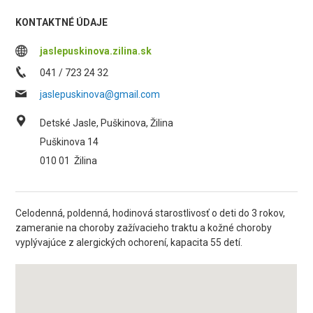
KONTAKTNÉ ÚDAJE
jaslepuskinova.zilina.sk
041 / 723 24 32
jaslepuskinova@gmail.com
Detské Jasle, Puškinova, Žilina
Puškinova 14
010 01
Žilina
Celodenná, poldenná, hodinová starostlivosť o deti do 3 rokov,
zameranie na choroby zažívacieho traktu a kožné choroby
vyplývajúce z alergických ochorení, kapacita 55 detí.