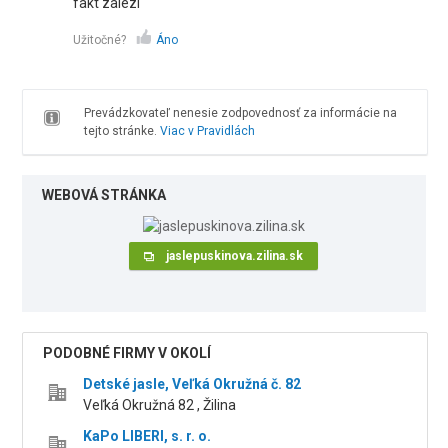
fakt zalezi
Užitočné?
Áno
Prevádzkovateľ nenesie zodpovednosť za informácie na
tejto stránke.
Viac v Pravidlách
WEBOVÁ STRÁNKA
jaslepuskinova.zilina.sk
PODOBNÉ FIRMY V OKOLÍ
Detské jasle, Veľká Okružná č. 82
Veľká Okružná 82 , Žilina
KaPo LIBERI, s. r. o.