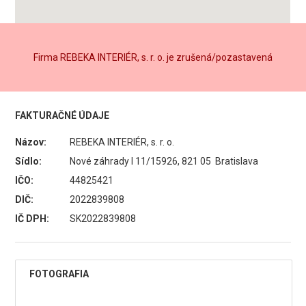
Firma REBEKA INTERIÉR, s. r. o. je zrušená/pozastavená
FAKTURAČNÉ ÚDAJE
Názov:
REBEKA INTERIÉR, s. r. o.
Sídlo:
Nové záhrady I 11/15926, 821 05 Bratislava
IČO:
44825421
DIČ:
2022839808
IČ DPH:
SK2022839808
FOTOGRAFIA