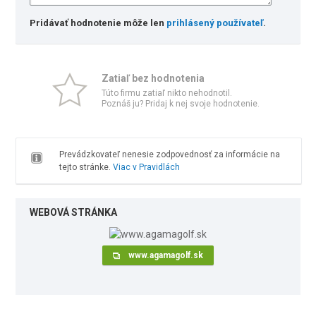
Pridávať hodnotenie môže len
prihlásený používateľ
.
Zatiaľ bez hodnotenia
Túto firmu zatiaľ nikto nehodnotil.
Poznáš ju? Pridaj k nej svoje hodnotenie.
Prevádzkovateľ nenesie zodpovednosť za informácie na
tejto stránke.
Viac v Pravidlách
WEBOVÁ STRÁNKA
www.agamagolf.sk