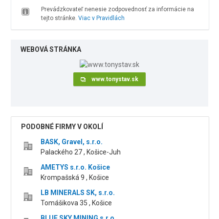
Prevádzkovateľ nenesie zodpovednosť za informácie na
tejto stránke.
Viac v Pravidlách
WEBOVÁ STRÁNKA
www.tonystav.sk
PODOBNÉ FIRMY V OKOLÍ
BASK, Gravel, s.r.o.
Palackého 27 , Košice-Juh
AMETYS s.r.o. Košice
Krompašská 9 , Košice
LB MINERALS SK, s.r.o.
Tomášikova 35 , Košice
BLUE SKY MINING s.r.o.