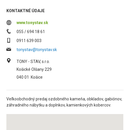
KONTAKTNÉ ÚDAJE
www.tonystav.sk
055 / 694 18 61
0911 639 003
tonystav@tonystav.sk
TONY - STAV, s.r.o.
Košické Olšany 229
040 01
Košice
Veľkoobchodný predaj ozdobného kameňa, obkladov, gabiónov,
záhradného nábytku a doplnkov, kamienkových kobercov.