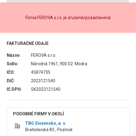
Firma FEROVA s.r.o. je zrušená/pozastavená
FAKTURAČNÉ ÚDAJE
Názov:
FEROVA s.r.o.
Sídlo:
Národná 1961, 900 02 Modra
IČO:
45874735
DIČ:
2023121540
IČ DPH:
SK2023121540
PODOBNÉ FIRMY V OKOLÍ
TBG Slovensko, a. s.
Bratislavská 83 , Pezinok