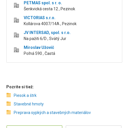
PETMAS spol. s r. o.
Šenkvická cesta 12 , Pezinok
VICTORIAS s.r.o.
Kollárova 4007/14A , Pezinok
JV INTERSAD, spol. s r.o.
Na pažiti 6/D , Svätý Jur
Miroslav Užovič
Poľná 590 , Častá
Pozrite si tiež:
Piesok a štrk
Stavebné hmoty
Preprava sypkých a stavebných materiálov