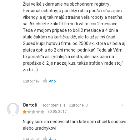
Žiaľ veľké sklamanie na obchodnom registry .
Personál ochotný, a paničky robia podľa mňa aj cez
víkendy, a aj tak majú strašne veľa roboty a nestíha
sa. Ak chcete založiť firmu trvá to cca 2 mesiace.
Teda v mojom prípade to boli 2 mesiace a 4 dni a
stále čakám na kartičku dič, ale to už je iný úrad.
Sused kúpil hotovú firmu od 2500.sk, ktorá už bola aj
platca dph a do 2 dní mohol podnikať. Teda ak Vám
to ponáhľa asi rýchlejšia cesta, ale inak pani na
prepážke č. 2 je naozaj kus, takže státie v rade stojí
za to ;-)
Užitočné?
Áno
Bartoš
Hodnotenia: 1
Užitočné:
3
30.05.2017
Nigdy som sa nedovolal tam kde som chcel k sudcovi
alebo uradnykovi
Užitočné?
Áno