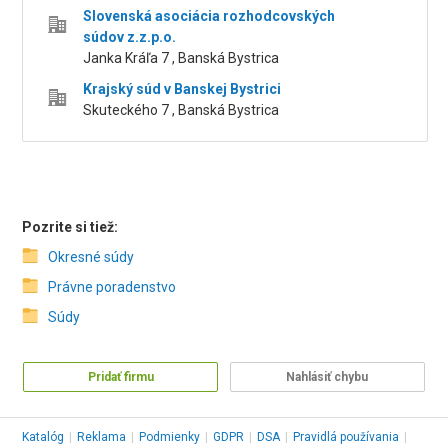
Slovenská asociácia rozhodcovských
súdov z.z.p.o.
Janka Kráľa 7 , Banská Bystrica
Krajský súd v Banskej Bystrici
Skuteckého 7 , Banská Bystrica
Pozrite si tiež:
Okresné súdy
Právne poradenstvo
Súdy
Pridať firmu
Nahlásiť chybu
Katalóg
|
Reklama
|
Podmienky
|
GDPR
|
DSA
|
Pravidlá používania
|