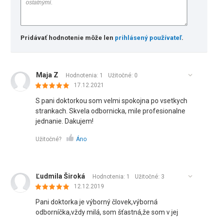
Pridávať hodnotenie môže len
prihlásený používateľ
.
Maja Z
Hodnotenia: 1
Užitočné:
0
17.12.2021
S pani doktorkou som velmi spokojna po vsetkych
strankach. Skvela odbornicka, mile profesionalne
jednanie. Dakujem!
Užitočné?
Áno
Ľudmila Široká
Hodnotenia: 1
Užitočné:
3
12.12.2019
Pani doktorka je výborný človek,výborná
odborníčka,vždy milá, som šťastná,že som v jej