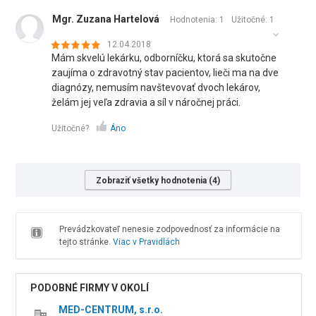
Mgr. Zuzana Hartelová
Hodnotenia: 1
Užitočné:
1
12.04.2018
Mám skvelú lekárku, odborníčku, ktorá sa skutočne
zaujíma o zdravotný stav pacientov, lieči ma na dve
diagnózy, nemusím navštevovať dvoch lekárov,
želám jej veľa zdravia a síl v náročnej práci.
Užitočné?
Áno
Zobraziť všetky hodnotenia (4)
Prevádzkovateľ nenesie zodpovednosť za informácie na
tejto stránke.
Viac v Pravidlách
PODOBNÉ FIRMY V OKOLÍ
MED-CENTRUM, s.r.o.