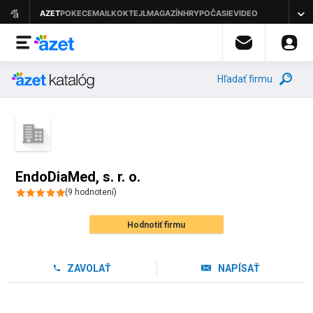
Hľadať firmu
EndoDiaMed, s. r. o.
(
9
hodnotení
)
Hodnotiť firmu
ZAVOLAŤ
NAPÍSAŤ