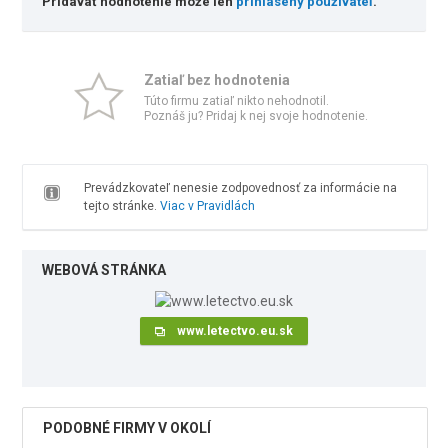
Pridávať hodnotenie môže len
prihlásený používateľ
.
Zatiaľ bez hodnotenia
Túto firmu zatiaľ nikto nehodnotil.
Poznáš ju? Pridaj k nej svoje hodnotenie.
Prevádzkovateľ nenesie zodpovednosť za informácie na
tejto stránke.
Viac v Pravidlách
WEBOVÁ STRÁNKA
www.letectvo.eu.sk
PODOBNÉ FIRMY V OKOLÍ