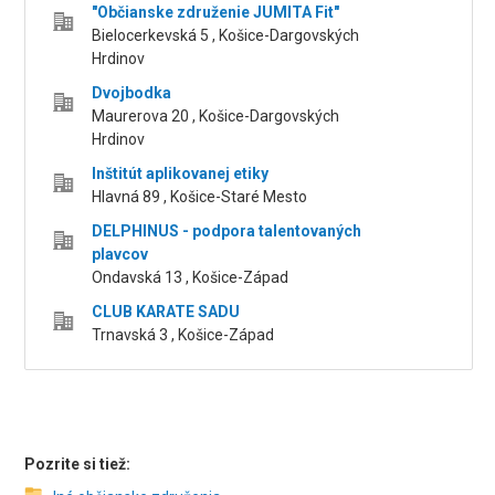
"Občianske združenie JUMITA Fit"
Bielocerkevská 5 , Košice-Dargovských
Hrdinov
Dvojbodka
Maurerova 20 , Košice-Dargovských
Hrdinov
Inštitút aplikovanej etiky
Hlavná 89 , Košice-Staré Mesto
DELPHINUS - podpora talentovaných
plavcov
Ondavská 13 , Košice-Západ
CLUB KARATE SADU
Trnavská 3 , Košice-Západ
Pozrite si tiež: