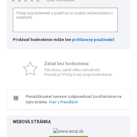
vyber hodnotenie
Pridávať hodnotenie môže len
prihlásený používateľ
.
Zatiaľ bez hodnotenia
Túto firmu zatiaľ nikto nehodnotil.
Poznáš ju? Pridaj k nej svoje hodnotenie.
Prevádzkovateľ nenesie zodpovednosť za informácie na
tejto stránke.
Viac v Pravidlách
WEBOVÁ STRÁNKA