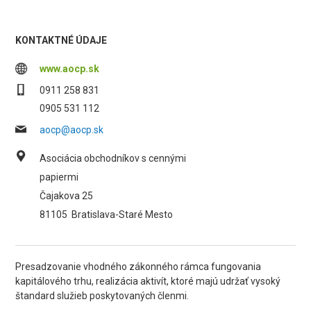
KONTAKTNÉ ÚDAJE
www.aocp.sk
0911 258 831
0905 531 112
aocp@aocp.sk
Asociácia obchodníkov s cennými
papiermi
Čajakova 25
81105
Bratislava-Staré Mesto
Presadzovanie vhodného zákonného rámca fungovania
kapitálového trhu, realizácia aktivít, ktoré majú udržať vysoký
štandard služieb poskytovaných členmi.