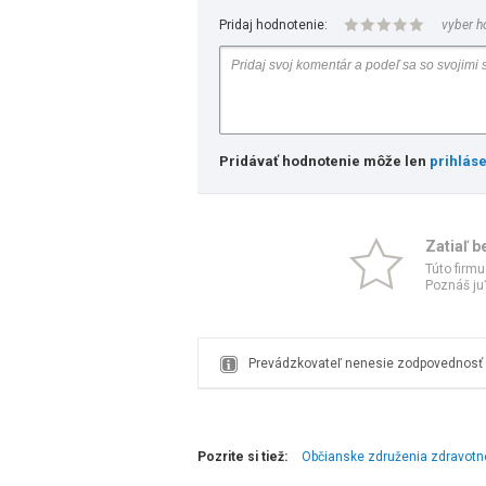
Pridaj hodnotenie:
vyber h
Pridávať hodnotenie môže len
prihlás
Zatiaľ b
Túto firmu
Poznáš ju?
Prevádzkovateľ nenesie zodpovednosť z
Pozrite si tiež:
Občianske združenia zdravotn