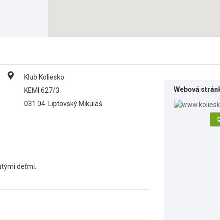
Klub Koliesko
Webová strán
KEMI 627/3
031 04
Liptovský Mikuláš
utými deťmi.