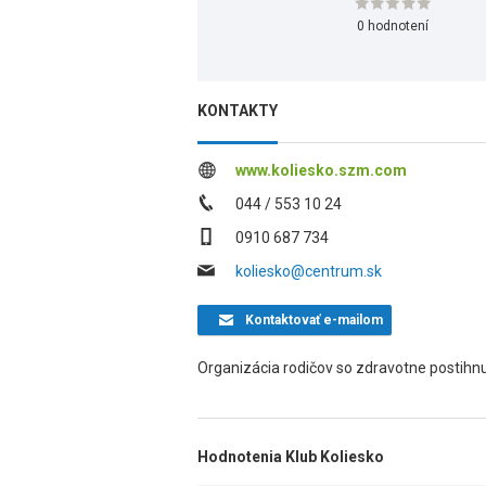
0 hodnotení
KONTAKTY
www.koliesko.szm.com
044 / 553 10 24
0910 687 734
koliesko@centrum.sk
Kontaktovať
e-mailom
Organizácia rodičov so zdravotne postihn
Hodnotenia Klub Koliesko