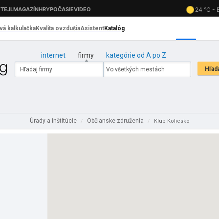
internet
firmy
kategórie od A po Z
Úrady a inštitúcie
Občianske združenia
/
/
Klub Koliesko