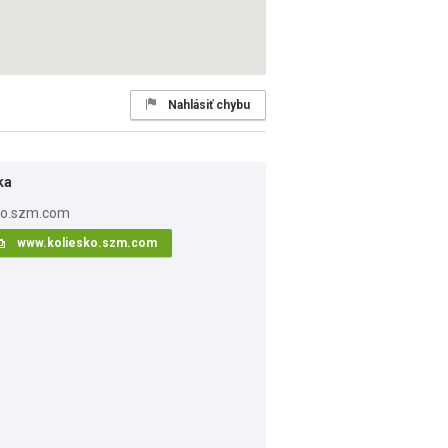
Nahlásiť chybu
ka
www.koliesko.szm.com