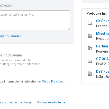
odnotenie
Podobné firmy
ŠK Sok
Hradná 3
Miestna
ený používateľ
.
Hviezdos
Partners
Komensk
ez hodnotenia
OZ OČAM
 zatiaľ nikto nehodnotil.
Prvá 217
 Pridaj k nej svoje hodnotenie.
DYS - c
Nábrežie
a informácie na tejto stránke.
Viac v Pravidlách
e postihnutých a chorých
Občianske združenia