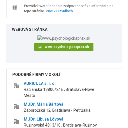
Prevádzkovateľ nenesie zodpovednosť za informácie na
tejto stránke.
Viac v Pravidlách
WEBOVÁ STRÁNKA
www.psychologickaprax.sk
PODOBNÉ FIRMY V OKOLÍ
AURICULA s. r. o.
Račianska 13800/24E , Bratislava-Nové
Mesto
MUDr. Mária Bártová
Záporožská 12, Bratislava - Petržalka
MUDr. Libuša Lövová
Ružinovská 4813/10 , Bratislava-Ružinov