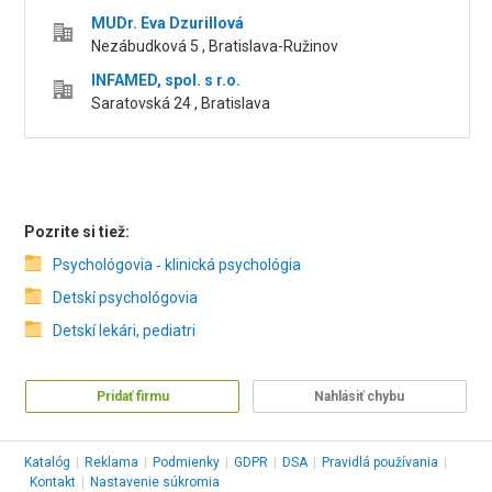
MUDr. Eva Dzurillová
Nezábudková 5 , Bratislava-Ružinov
INFAMED, spol. s r.o.
Saratovská 24 , Bratislava
Pozrite si tiež:
Psychológovia ‑ klinická psychológia
Detskí psychológovia
Detskí lekári, pediatri
Pridať firmu
Nahlásiť chybu
Katalóg
|
Reklama
|
Podmienky
|
GDPR
|
DSA
|
Pravidlá používania
|
Kontakt
|
Nastavenie súkromia