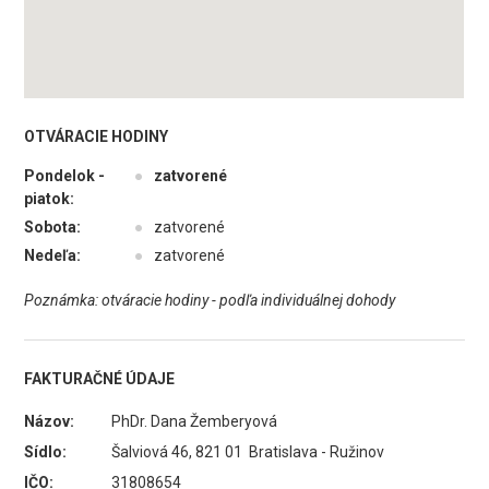
OTVÁRACIE HODINY
Pondelok -
●
zatvorené
piatok:
Sobota:
●
zatvorené
Nedeľa:
●
zatvorené
Poznámka: otváracie hodiny - podľa individuálnej dohody
FAKTURAČNÉ ÚDAJE
Názov:
PhDr. Dana Žemberyová
Sídlo:
Šalviová 46, 821 01 Bratislava - Ružinov
IČO:
31808654