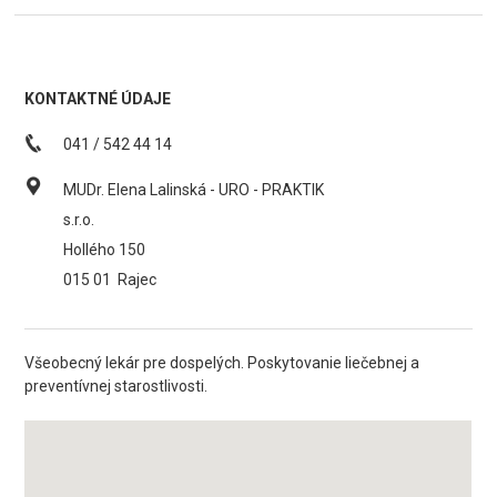
KONTAKTNÉ ÚDAJE
041 / 542 44 14
MUDr. Elena Lalinská - URO - PRAKTIK
s.r.o.
Hollého 150
015 01
Rajec
Všeobecný lekár pre dospelých. Poskytovanie liečebnej a
preventívnej starostlivosti.