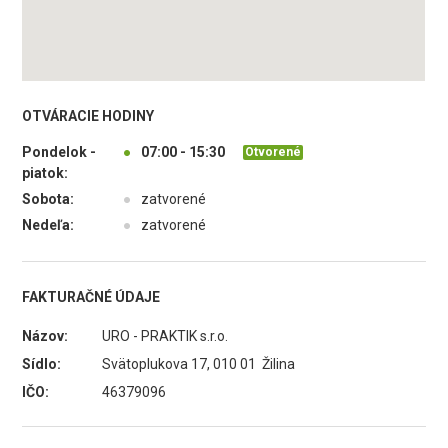
OTVÁRACIE HODINY
Pondelok -
●
07:00 - 15:30
Otvorené
piatok:
Sobota:
●
zatvorené
Nedeľa:
●
zatvorené
FAKTURAČNÉ ÚDAJE
Názov:
URO - PRAKTIK s.r.o.
Sídlo:
Svätoplukova 17, 010 01 Žilina
IČO:
46379096