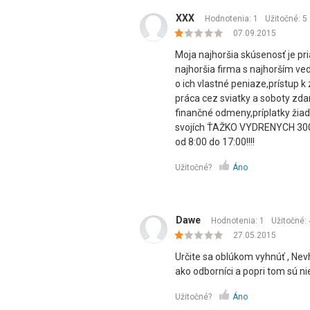
XXX
Hodnotenia: 1
Užitočné:
5
07.09.2015
Moja najhoršia skúsenosť je pri
najhoršia firma s najhorším ve
o ich vlastné peniaze,prístup
práca cez sviatky a soboty zda
finančné odmeny,príplatky žiad
svojích ŤAŽKO VYDRENYCH 300€
od 8:00 do 17:00!!!!
Užitočné?
Áno
Dawe
Hodnotenia: 1
Užitočné:
27.05.2015
Určite sa oblúkom vyhnúť , Nev
ako odborníci a popri tom sú nie
Užitočné?
Áno