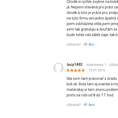
Člověk si rychle zvykne na kole
já. Nejsem stavěná pro práci ca
člověk a toto je práce pro zodp
na tuto firmu ani jedno špatný 
jsem odcházela cítila jsem jen
sem tak gratuluju a doufám že t
bude tohle váš šálek čaje, tak 
Užitočné?
Áno
lucy1492
Hodnotenia: 1
Užito
19.01.2016
Išla som tam pracovať z úradu p
boli ok. Bola tam aj sranda a m
materskej si tam znovu pošlem
preto sa robí od 8 do 17. hod.
Užitočné?
Áno