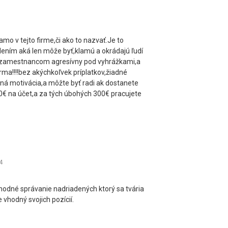
amo v tejto firme,či ako to nazvať.Je to
dením aká len môže byť,klamú a okrádajú ľudí
 k zamestnancom agresívny pod vyhrážkami,a
rma!!!!bez akýchkoľvek príplatkov,žiadné
ná motivácia,a môžte byť radi ak dostanete
 na účet,a za tých úbohých 300€ pracujete
4
hodné správanie nadriadených ktorý sa tvária
 vhodný svojich pozícií.