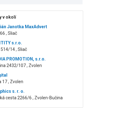
 v okolí
ián Janotka MaxAdvert
6 , Sliač
TITY s.r.o.
514/14 , Sliač
IA PROMOTION, s.r.o.
ina 2432/107 , Zvolen
ital
a 17 , Zvolen
ics s. r. o.
ká cesta 2266/6 , Zvolen-Bučina