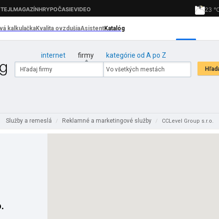
internet
firmy
kategórie od A po Z
Služby a remeslá
Reklamné a marketingové služby
/
/
CCLevel Group s.r.o.
.