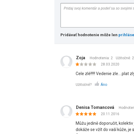
Pridávať hodnotenie môže len
prihlás
Zoja
Hodnotenia: 2
Užitočné:
2
28.03.2020
Cele zlé!!!!! Vedenie zle....plat zl
Užitočné?
Áno
Denisa Tomancová
Hodnoten
20.11.2016
Můžu jedině doporučit, kolektiv
dokáže se vžít do vaší kůže, je