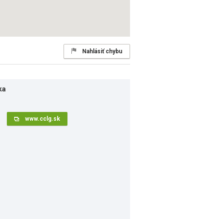
Nahlásiť chybu
ka
www.cclg.sk