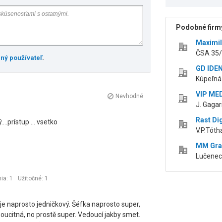
Podobné firmy
Maximil
ČSA 35/6
ený používateľ
.
GD IDEN
Kúpeľná 
VIP MED
Nevhodné
J. Gagar
Rast Dig
ý....prístup ... vsetko
V.P.Tóth
MM Graph
Lučenec
ia: 1
Užitočné:
1
 je naprosto jedničkový. Šéfka naprosto super,
 soucitná, no prostě super. Vedoucí jakby smet.