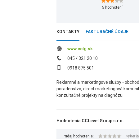
5
hodnotení
KONTAKTY
FAKTURAČNÉ ÚDAJE
www.cclg.sk
045 / 321 20 10
0918 875 501
Reklamné a marketingové služby - obchod, 
poradenstvo, direct marketingová komunik
konzultačné projekty na diagnózu.
Hodnotenia CCLevel Group s.r.o.
Pridaj hodnotenie:
vyber h