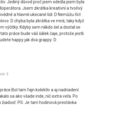
ktiv. Jediný důvod proč jsem odešla jsem byla
lloperátora. Jsem zkrátka kreativní a tvořivý
ovědné a hlavně ukecané lidi :D Nemůžu říct
slovo :D chyba byla zkrátka ve mně, taky když
om výčitky. Kdyby sem někdo šel a dostal se
ato práce bude váš šálek čaje, protože jestli
budete happy jak dva grappy :D
čné:
5
ráce.Bol tam fajn kolektív a aj nadriadení
akalo sa ako všade inde, nič extra veľa. Po
 žiadosť. PS: Je tam hodinová prestávka