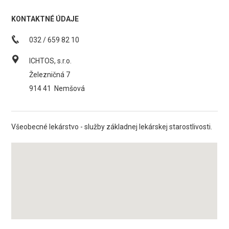
KONTAKTNÉ ÚDAJE
032 / 659 82 10
ICHTOS, s.r.o.
Železničná 7
914 41
Nemšová
Všeobecné lekárstvo - služby základnej lekárskej starostlivosti.