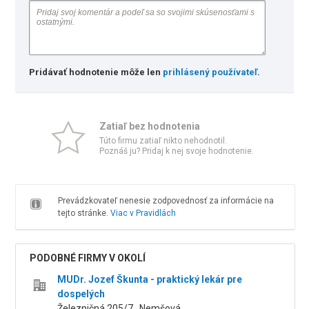
Pridávať hodnotenie môže len
prihlásený používateľ
.
Zatiaľ bez hodnotenia
Túto firmu zatiaľ nikto nehodnotil.
Poznáš ju? Pridaj k nej svoje hodnotenie.
Prevádzkovateľ nenesie zodpovednosť za informácie na
tejto stránke.
Viac v Pravidlách
PODOBNÉ FIRMY V OKOLÍ
MUDr. Jozef Škunta - praktický lekár pre
dospelých
Železničná 205/7 , Nemšová