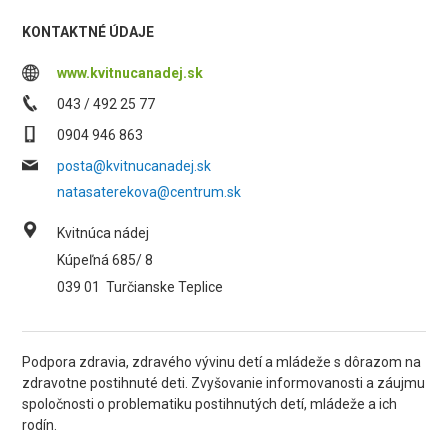
KONTAKTNÉ ÚDAJE
www.kvitnucanadej.sk
043 / 492 25 77
0904 946 863
posta@kvitnucanadej.sk
natasaterekova@centrum.sk
Kvitnúca nádej
Kúpeľná 685/ 8
039 01
Turčianske Teplice
Podpora zdravia, zdravého vývinu detí a mládeže s dôrazom na
zdravotne postihnuté deti. Zvyšovanie informovanosti a záujmu
spoločnosti o problematiku postihnutých detí, mládeže a ich
rodín.