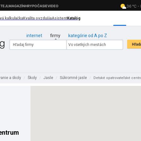
internet
firmy
kategórie od A po Z
anie a školy
Školy
Jasle
Súkromné jasle
/
/
/
/
Detské opatrovateľské centru
entrum