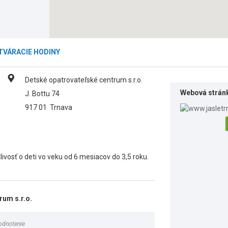
TVÁRACIE HODINY
Detské opatrovateľské centrum s.r.o.
Webová strán
J. Bottu 74
917 01
Trnava
ivosť o deti vo veku od 6 mesiacov do 3,5 roku.
um s.r.o.
odnotenie