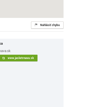
Nahlásiť chybu
ka
www.jasletrnava.sk