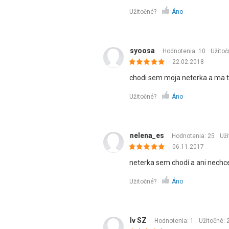
Užitočné?
Áno
syoosa
Hodnotenia: 10
Užitoč
22.02.2018
chodi sem moja neterka a ma t
Užitočné?
Áno
nelena_es
Hodnotenia: 25
Uži
06.11.2017
neterka sem chodí a ani nechce 
Užitočné?
Áno
Iv SZ
Hodnotenia: 1
Užitočné: