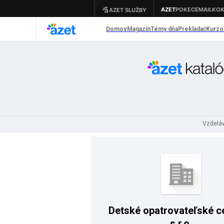
Vzdeláv
Detské opatrovateľské c
s.r.o.