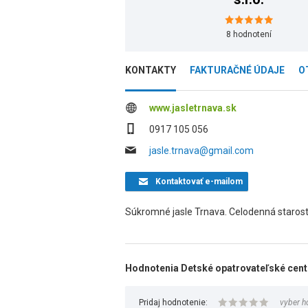
8
hodnotení
KONTAKTY
FAKTURAČNÉ ÚDAJE
O
www.jasletrnava.sk
0917 105 056
jasle.trnava@gmail.com
Kontaktovať
e-mailom
Súkromné jasle Trnava. Celodenná starostl
Hodnotenia Detské opatrovateľské centr
Pridaj hodnotenie:
vyber h