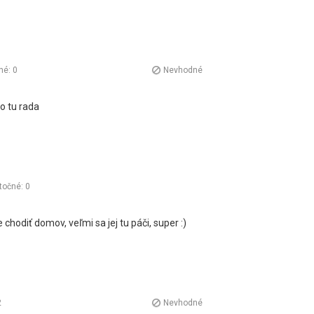
né:
0
Nevhodné
o tu rada
točné:
0
chodiť domov, veľmi sa jej tu páči, super :)
2
Nevhodné