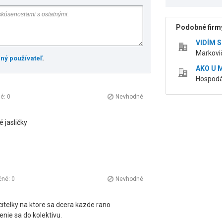
Podobné firmy
VIDÍM 
Markovič
ený používateľ
.
AKO U 
Hospodá
né:
0
Nevhodné
 jasličky
čné:
0
Nevhodné
citelky na ktore sa dcera kazde rano
enie sa do kolektivu.