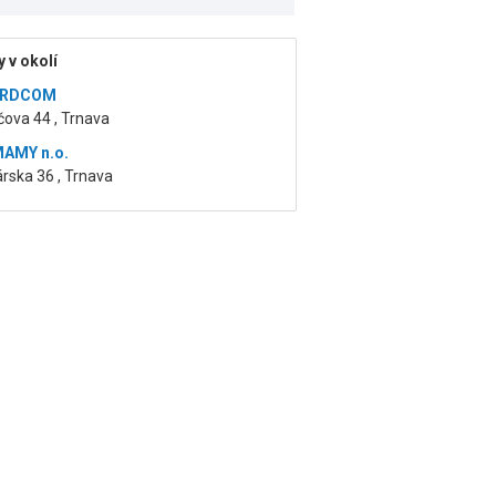
 v okolí
SRDCOM
ova 44 , Trnava
MAMY n.o.
rska 36 , Trnava