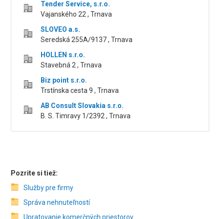
Tender Service, s.r.o.
Vajanského 22 , Trnava
SLOVEO a.s.
Seredská 255A/9137 , Trnava
HOLLEN s.r.o.
Stavebná 2 , Trnava
Biz point s.r.o.
Trstínska cesta 9 , Trnava
AB Consult Slovakia s.r.o.
B. S. Timravy 1/2392 , Trnava
Pozrite si tiež:
Služby pre firmy
Správa nehnuteľností
Upratovanie komerčných priestorov