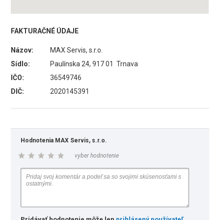
FAKTURAČNÉ ÚDAJE
Názov:
MAX Servis, s.r.o.
Sídlo:
Paulínska 24, 917 01 Trnava
IČO:
36549746
DIČ:
2020145391
Hodnotenia MAX Servis, s.r.o.
vyber hodnotenie
Pridávať hodnotenie môže len
prihlásený používateľ
.