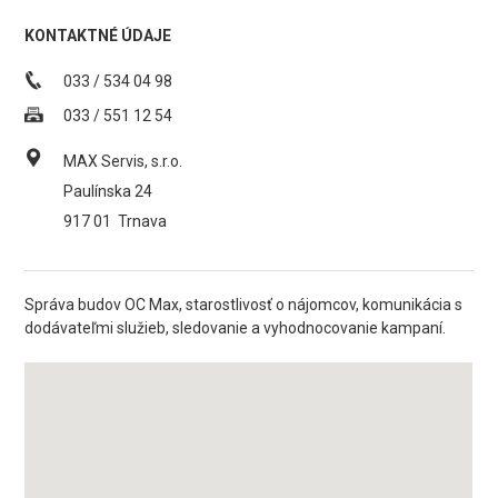
KONTAKTNÉ ÚDAJE
033 / 534 04 98
033 / 551 12 54
MAX Servis, s.r.o.
Paulínska 24
917 01
Trnava
Správa budov OC Max, starostlivosť o nájomcov, komunikácia s
dodávateľmi služieb, sledovanie a vyhodnocovanie kampaní.