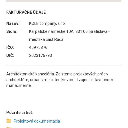
FAKTURAČNÉ ÚDAJE
Názov:
KOLE company, s.r.o.
Sídlo:
Karpatské námestie 10A, 831 06 Bratislava -
mestská časť Rača
IČO:
45975876
DIČ:
2023176793
Architektonická kancelária. Zaistenie projektových prác v
architektúre, urbanizme, interiérovom dizajne a stavebnom
manažmente.
Pozrite si tiež:
Projektová dokumentácia