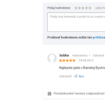
Pridaj hodnotenie:
vyber h
Pridávať hodnotenie môže len
prihlás
bubka
Hodnotenia: 1
Užitočné
04.08.2015
Najlepšie jasle v Banskej Bystric
Užitočné?
Áno
Prevádzkovateľ nenesie zodpovednosť z