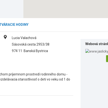
TVÁRACIE HODINY
Lucia Valachová
Webová strán
Sásovská cesta 2953/38
974 11
Banská Bystrica
tichom príjemnom prostredí rodinného domu -
delávacia starostlivosť o deti vo veku od 1 do