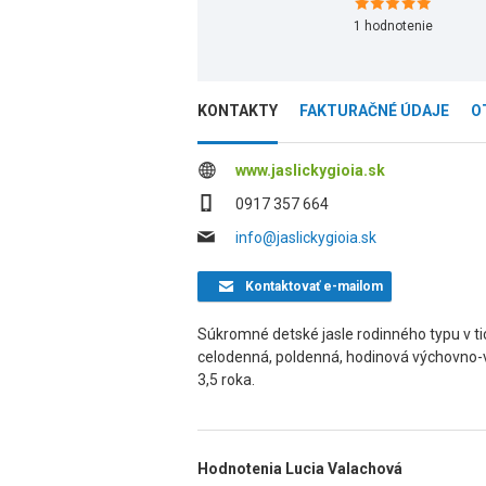
1
hodnotenie
KONTAKTY
FAKTURAČNÉ ÚDAJE
O
www.jaslickygioia.sk
0917 357 664
info@jaslickygioia.sk
Kontaktovať
e-mailom
Súkromné detské jasle rodinného typu v 
celodenná, poldenná, hodinová výchovno-vz
3,5 roka.
Hodnotenia Lucia Valachová