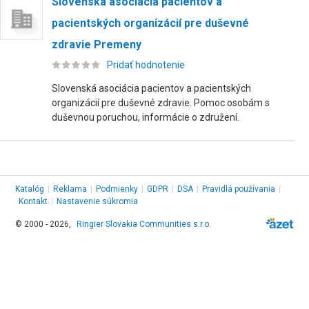
Slovenská asociácia pacientov a
pacientských organizácií pre duševné
zdravie Premeny
Pridať hodnotenie
Slovenská asociácia pacientov a pacientských
organizácií pre duševné zdravie. Pomoc osobám s
duševnou poruchou, informácie o združení.
Katalóg
|
Reklama
|
Podmienky
|
GDPR
|
DSA
|
Pravidlá používania
|
Kontakt
|
Nastavenie súkromia
© 2000 - 2026,
Ringier Slovakia Communities s.r.o.