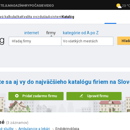
internet
firmy
kategórie od A po Z
te sa aj vy do najväčšieho katalógu firiem na Slo
Pridať zadarmo firmu
Upraviť firmu
né
(3 záznamov)
né služby
Ambulancie a lekári
Endokrinológia