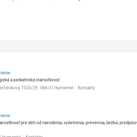
otenie
cká a pediatrická starostlivosť.
tefánikova 1525/29 , 066 01 Humenné
Kontakty
otenie
arostlivosť pre deti od narodenia, vyšetrenia, prevencia, liečba, predpiso