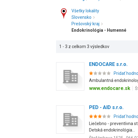
Všetky lokality
Slovensko
Prešovský kraj
Endokrinológia - Humenné
1 - 3 z celkom 3 výsledkov
ENDOCARE s.r.o.
Pridať hodn
Ambulantná endokrinologi
www.endocare.sk
Š
PED - AID s.r.o.
Pridať hodn
Liečebno - preventívna st
Detská endokrinológia...